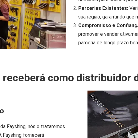
Parcerias Existentes:
Veri
sua região, garantindo que 
Compromisso e Confianç
promover e vender ativamen
parceria de longo prazo be
 receberá como distribuidor 
to
 da Fayshing, nós o trataremos
A Fayshing fornecerá