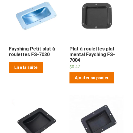
Fayshing Petit plat à
Plat à roulettes plat
roulettes FS-7030
mental Fayshing FS-
7004
$
0.47
Lire la suite
Ajouter au panier