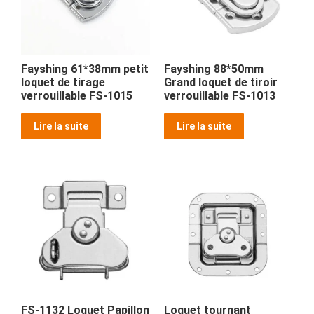
Fayshing 61*38mm petit
Fayshing 88*50mm
loquet de tirage
Grand loquet de tiroir
verrouillable FS-1015
verrouillable FS-1013
Lire la suite
Lire la suite
FS-1132 Loquet Papillon
Loquet tournant