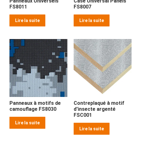
Panneaux Universels
Case Universal Panels
FS8011
FS8007
Lire la suite
Lire la suite
Panneaux à motifs de
Contreplaqué à motif
camouflage FS8030
d'insecte argenté
FSC001
Lire la suite
Lire la suite