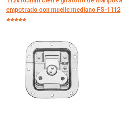
112x105mm Cierre giratorio de mariposa
empotrado con muelle mediano FS-1112
Valorado en
5
de 5