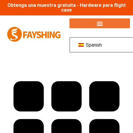
Obtenga una muestra gratuita - Hardware para flight
case
Spanish