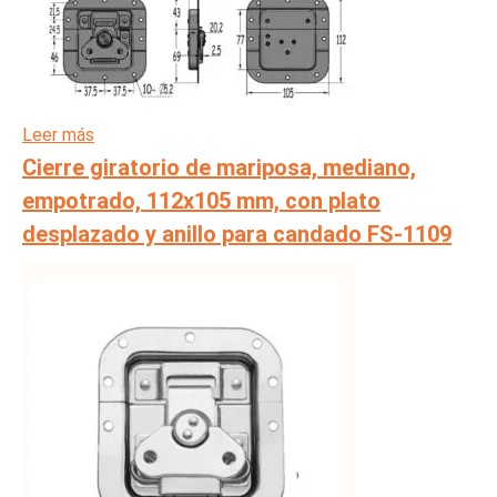
Leer más
Cierre giratorio de mariposa, mediano,
empotrado, 112x105 mm, con plato
desplazado y anillo para candado FS-1109