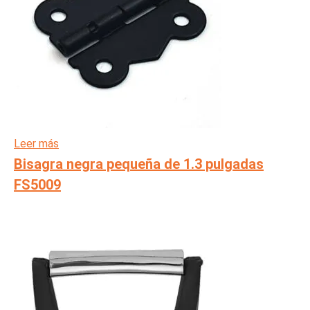
Leer más
Bisagra negra pequeña de 1.3 pulgadas
FS5009