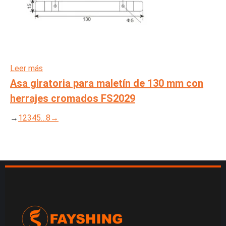
Leer más
Asa giratoria para maletín de 130 mm con
herrajes cromados FS2029
→
1
2
3
4
5
…
8
→