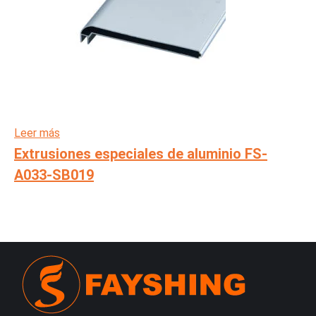
Leer más
Extrusiones especiales de aluminio FS-
A033-SB019