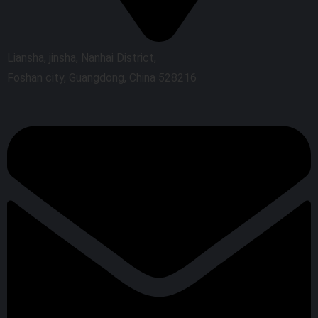
Liansha, jinsha, Nanhai District,
Foshan city, Guangdong, China 528216