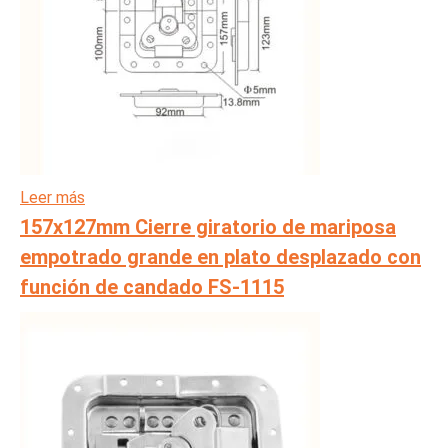
Leer más
157x127mm Cierre giratorio de mariposa
empotrado grande en plato desplazado con
función de candado FS-1115