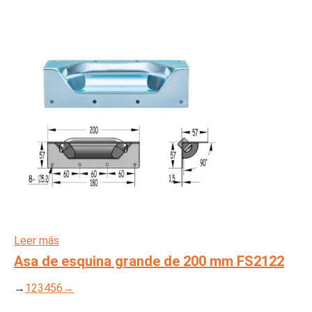
Leer más
Asa de esquina grande de 200 mm FS2122
→
1
2
3
4
5
6
→