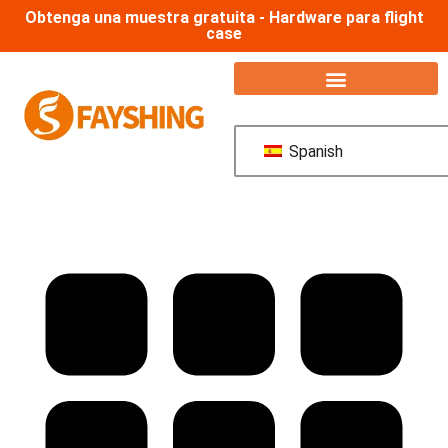
Obtenga una muestra gratuita - Hardware para flight
case
Spanish