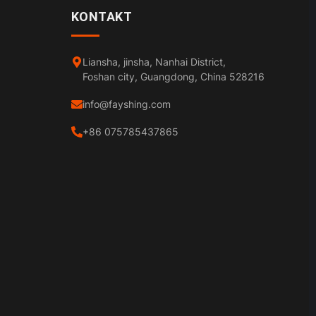
KONTAKT
Liansha, jinsha, Nanhai District,
Foshan city, Guangdong, China 528216
info@fayshing.com
+86 075785437865