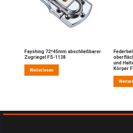
Fayshing 72*45mm abschließbarer
Federbel
Zugriegel FS-1138
oberfläc
und Halt
Körper 
Weiterlesen
Weiter