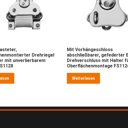
asteter,
Mit Vorhängeschloss
henmontierter Drehriegel
abschließbarer, gefederter B
er mit unverlierbarem
Drehverschluss mit Halter f
FS1128
Oberflächenmontage FS112
lesen
Weiterlesen