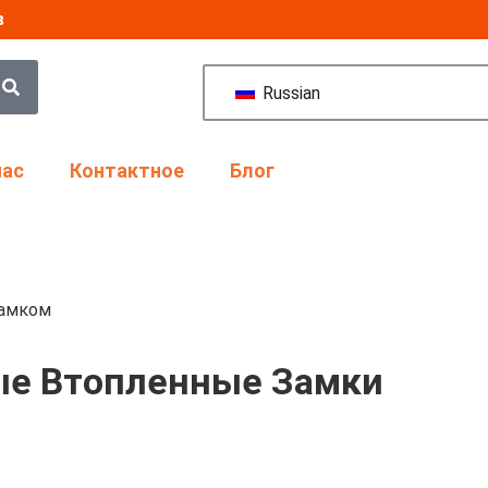
в
Russian
нас
Контактное
Блог
замком
ые Втопленные Замки